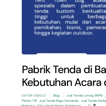
Pabrik Tenda di B
Kebutuhan Acara 
Blog
Jual Tenda Lorong BNPB
,
EDITOR VODECO
Pleton TNI
,
Jual Tenda Regu Komando
,
Jual Tenda Serba
Pramuka
,
Toko Tenda Posko Serbaguna
0