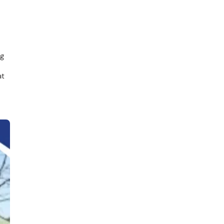
ng
at