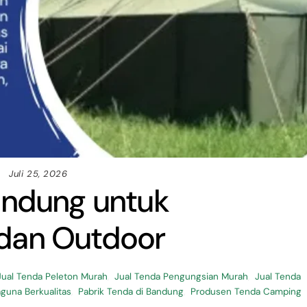
Juli 25, 2026
andung untuk
dan Outdoor
Jual Tenda Peleton Murah
,
Jual Tenda Pengungsian Murah
,
Jual Tenda
guna Berkualitas
,
Pabrik Tenda di Bandung
,
Produsen Tenda Camping